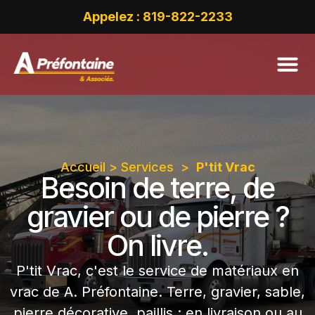
Appelez : 819-822-2233
Accueil
>
Services
>
P'tit Vrac
Besoin de terre, de
gravier ou de pierre ?
On livre.
P'tit Vrac, c'est le service de matériaux en
vrac de A. Préfontaine. Terre, gravier, sable,
pierre décorative, paillis : en livraison ou au