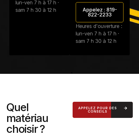
lun-ven 7 h à 17 h ·
Appelez : 819-
sam 7 h 30 à 12 h
822-2233
Heures d'ouverture :
lun-ven 7 h à 17 h ·
sam 7 h 30 à 12 h
Quel
APPELEZ POUR DES
CONSEILS
matériau
choisir ?