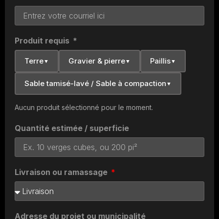
Produit requis
*
Terre
Gravier & pierre
Paillis
▼
▼
▼
Sable tamisé-lavé / Sable à compaction
▼
Aucun produit sélectionné pour le moment.
Quantité estimée / superficie
Livraison ou ramassage
Adresse du projet ou municipalité