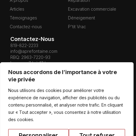
À propos
Réparation
Articles
Excavation commerciale
Témoignages
Déneigement
Contactez-nous
P'tit Vrac
Contactez-Nous
819-822-2233
info@aprefontaine.com
RBQ: 2963-7220-93
Lun–ven 7 h à 17 h
Sam 8 h à 12 h
Nous accordons de l’importance à votre
Mai à Octobre
:
vie privée
lun-ven 7 h à 17 h
Nous utilisons des cookies pour améliorer votre
sam 7 h 30 à 12 h
dim fermé
expérience de navigation, afficher des publicités ou du
contenu personnalisé, et analyser notre trafic. En cliquant
1900, chemin Bel-
sur « Tout accepter », vous consentez à notre utilisation
Horizon, Canton de
Hatley (Qc) J0B 2C0
des cookies.
Personnaliser
Tout refuser