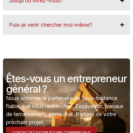
Jusqu’où livrez-vous?
Puis-je venir chercher moi-même?
Êtes-vous un entrepreneur
général ?
Nous sommes le partenaire de sous-traitance
fiable que vous recherchez. Excavation, travaux
de terrassement, génie civil. Parlons de votre
prochain projet.
CONTACTEZ NOTRE ÉQUIPE COMMERCIALE