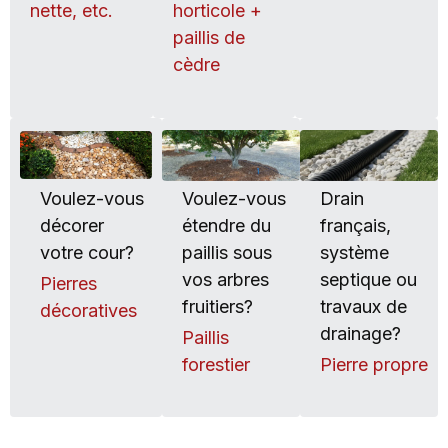
nette, etc.
horticole +
paillis de
cèdre
Voulez-vous
Voulez-vous
Drain
décorer
étendre du
français,
votre cour?
paillis sous
système
vos arbres
septique ou
Pierres
fruitiers?
travaux de
décoratives
drainage?
Paillis
forestier
Pierre propre