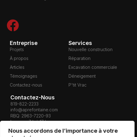
Entreprise
Services
Projets
Nouvelle construction
À propos
Réparation
Articles
Excavation commerciale
Témoignages
Déneigement
Contactez-nous
P'tit Vrac
Contactez-Nous
819-822-2233
info@aprefontaine.com
RBQ: 2963-7220-93
Lun–ven 7 h à 17 h
Sam 8 h à 12 h
Nous accordons de l’importance à votre
Mai à Octobre
: