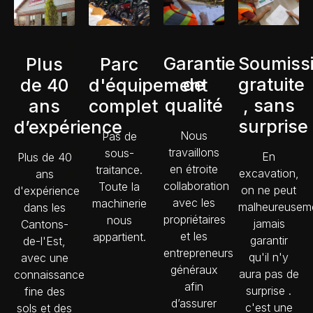
Soumiss
Garantie
Parc
Plus
gratuite
de
d'équipement
de 40
, sans
qualité
complet
ans
surprise
d’expérience
Nous
Pas de
travaillons
sous-
En
Plus de 40
en étroite
traitance.
excavation,
ans
collaboration
Toute la
on ne peut
d'expérience
avec les
machinerie
malheureusem
dans les
propriétaires
nous
jamais
Cantons-
et les
appartient.
garantir
de-l'Est,
entrepreneurs
qu'il n'y
avec une
généraux
aura pas de
connaissance
afin
surprise .
fine des
d’assurer
c'est une
sols et des